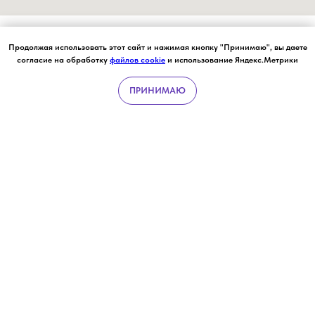
Продолжая использовать этот сайт и нажимая кнопку "Принимаю", вы даете
согласие на обработку
файлов cookie
и использование Яндекс.Метрики
ПРИНИМАЮ
УСЛУГИ
ЧЕК-АПЫ
ВРАЧИ
ЗАПИСЬ ОН-ЛАЙН
НАПИСАТ
Услуги
Врачи
Цены
Акции
Контакты
ВАКАНСИИ
Полезные статьи