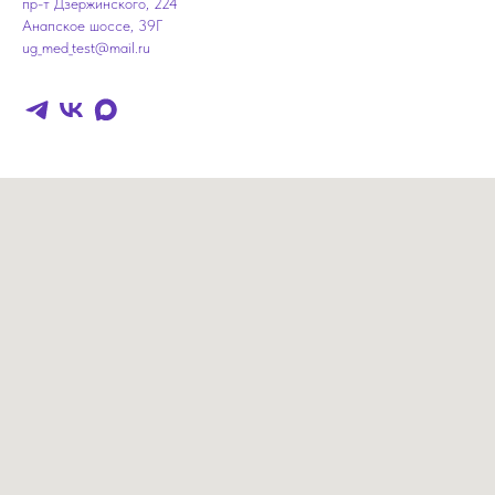
пр-т Дзержинского, 224
Анапское шоссе, 39Г
ug_med_test@mail.ru