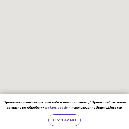
Продолжая использовать этот сайт и нажимая кнопку "Принимаю", вы даете
согласие на обработку
файлов cookie
и использование Яндекс.Метрики
ПРИНИМАЮ
УСЛУГИ
ЧЕК-АПЫ
ВРАЧИ
ЗАПИСЬ ОН-ЛАЙН
НАПИСАТ