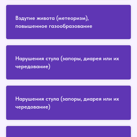
Вздутие живота (метеоризм),
повышенное газообразование
Нарушения стула (запоры, диарея или их
чередование)
Нарушения стула (запоры, диарея или их
чередование)