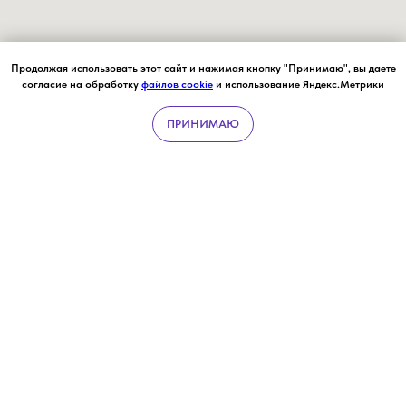
Продолжая использовать этот сайт и нажимая кнопку "Принимаю", вы даете
согласие на обработку
файлов cookie
и использование Яндекс.Метрики
ПРИНИМАЮ
УСЛУГИ
ЧЕК-АПЫ
ВРАЧИ
ЗАПИСЬ ОН-ЛАЙН
НАПИСАТ