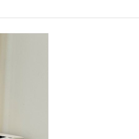
т гриппа