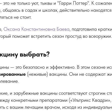
 это не только уют, тыквы и "Гарри Поттер". К сожале
, общаясь в садах и школах, действительно находятся 
яться не стоит.
р,
Оксана Константиновна Баева
, подготовила кратк
торый поможет встретить сезон простуд во всеоружии.
акцину выбрать?
ны — это безопасно и эффективно. В этом сезоне ис
вированные
(неживые) вакцины. Они не содержат жи
олевание.
кие, и зарубежные вакцины соответствуют строгим с
между конкретными препаратами («Ультрикс Квадри»
ить с вашим лечащим врачом, исходя из индивидуаль