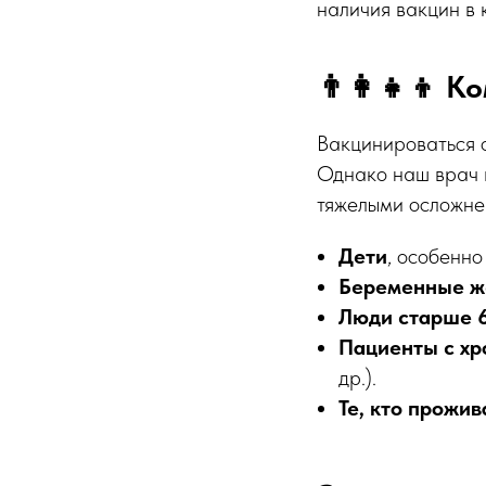
наличия вакцин в 
👨‍👩‍👧‍👦
Вакцинироваться о
Однако наш врач 
тяжелыми осложне
Дети
, особенно
Беременные 
Люди старше 6
Пациенты с хр
др.).
Те, кто прожив