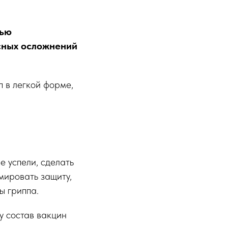
тью
асных осложнений
п в легкой форме,
е успели, сделать
мировать защиту,
ы гриппа.
у состав вакцин