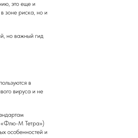
нию, это еще и
в зоне риска, но и
ий, но важный гид
пользуются в
вого вируса и не
тандартам
, «Флю-М Тетра»)
ных особенностей и