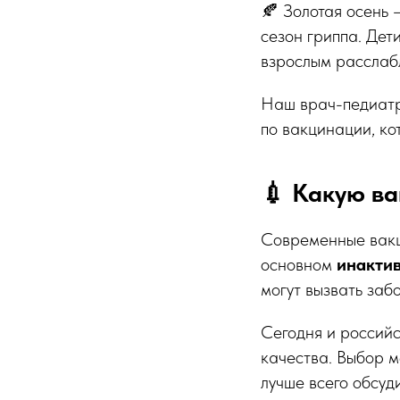
🍂 Золотая осень —
сезон гриппа. Дети
взрослым расслабл
Наш врач-педиат
по вакцинации, ко
💉 Какую в
Современные вакци
основном
инакти
могут вызвать заб
Сегодня и российс
качества. Выбор 
лучше всего обсуд