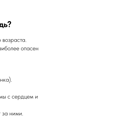
дь?
 возраста.
наиболее опасен
нка).
мы с сердцем и
 за ними.